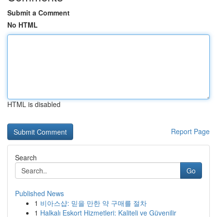
Submit a Comment
No HTML
HTML is disabled
Report Page
Search
Go
Published News
1
비아스샵: 믿을 만한 약 구매를 절차
1
Halkalı Eskort Hizmetleri: Kaliteli ve Güvenilir