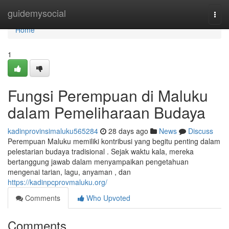
Home
guidemysocial
Togg
navi
Home
1
Fungsi Perempuan di Maluku
dalam Pemeliharaan Budaya
kadinprovinsimaluku565284
28 days ago
News
Discuss
Perempuan Maluku memiliki kontribusi yang begitu penting dalam
pelestarian budaya tradisional . Sejak waktu kala, mereka
bertanggung jawab dalam menyampaikan pengetahuan
mengenai tarian, lagu, anyaman , dan
https://kadinpcprovmaluku.org/
Comments
Who Upvoted
Comments