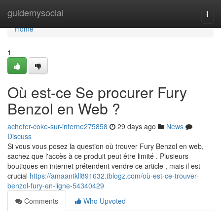
Home
guidemysocial
Togg
navi
Home
1
Où est-ce Se procurer Fury
Benzol en Web ?
acheter-coke-sur-interne275858
29 days ago
News
Discuss
Si vous vous posez la question où trouver Fury Benzol en web,
sachez que l'accès à ce produit peut être limité . Plusieurs
boutiques en internet prétendent vendre ce article , mais il est
crucial
https://amaantkll891632.tblogz.com/où-est-ce-trouver-
benzol-fury-en-ligne-54340429
Comments
Who Upvoted