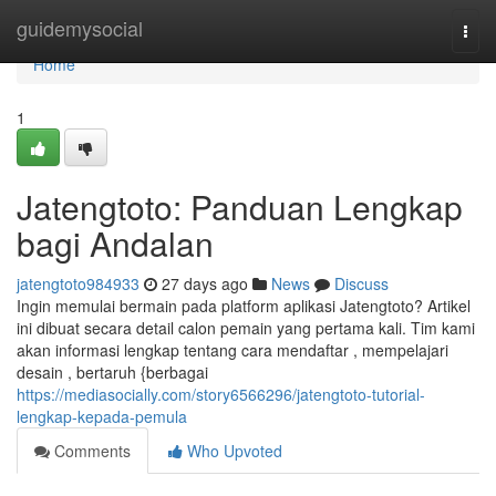
Home
guidemysocial
Togg
navi
Home
1
Jatengtoto: Panduan Lengkap
bagi Andalan
jatengtoto984933
27 days ago
News
Discuss
Ingin memulai bermain pada platform aplikasi Jatengtoto? Artikel
ini dibuat secara detail calon pemain yang pertama kali. Tim kami
akan informasi lengkap tentang cara mendaftar , mempelajari
desain , bertaruh {berbagai
https://mediasocially.com/story6566296/jatengtoto-tutorial-
lengkap-kepada-pemula
Comments
Who Upvoted