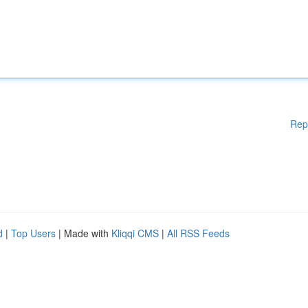
Rep
d
|
Top Users
| Made with
Kliqqi CMS
|
All RSS Feeds