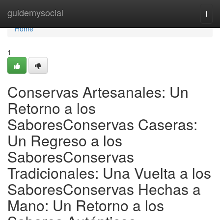
Home
guidemysocial
Togg
navi
Home
1
Conservas Artesanales: Un
Retorno a los
SaboresConservas Caseras:
Un Regreso a los
SaboresConservas
Tradicionales: Una Vuelta a los
SaboresConservas Hechas a
Mano: Un Retorno a los