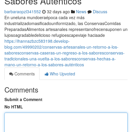
Sabores Auténticos
barbaraopzl341552
32 days ago
News
Discuss
En uneluna mundoeraépoca cada vez más
industrializadomasificadouniformizado, las ConservasComidas
PreparadasAlimentos artesanales representanofrecensuponen un
lujosoagradabledelicioso refugioescapeviaje haciaade
https://ihannazbzc583198.develop-
blog.com/49990202/conservas-artesanales-un-retorno-a-los-
saboresconservas-caseras-un-regreso-a-los-saboresconservas-
tradicionales-una-vuelta-a-los-saboresconservas-hechas-a-
mano-un-retorno-a-los-sabores-auténticos
Comments
Who Upvoted
Comments
Submit a Comment
No HTML