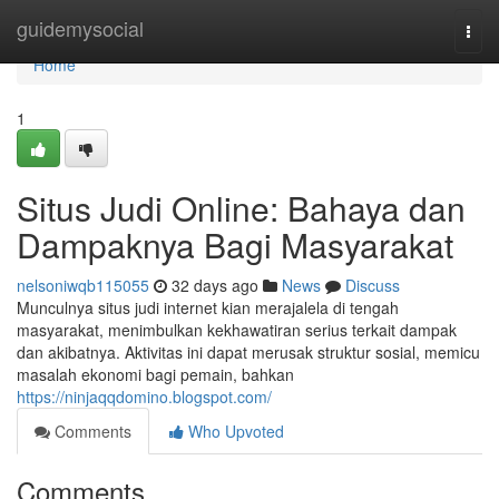
Home
guidemysocial
Togg
navi
Home
1
Situs Judi Online: Bahaya dan
Dampaknya Bagi Masyarakat
nelsoniwqb115055
32 days ago
News
Discuss
Munculnya situs judi internet kian merajalela di tengah
masyarakat, menimbulkan kekhawatiran serius terkait dampak
dan akibatnya. Aktivitas ini dapat merusak struktur sosial, memicu
masalah ekonomi bagi pemain, bahkan
https://ninjaqqdomino.blogspot.com/
Comments
Who Upvoted
Comments