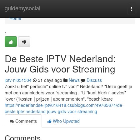
Home
guidemysocial
Togg
navi
Home
1
De Beste IPTV Nederland:
Jouw Gids voor Streaming
iptv-nl051504
51 days ago
News
Discuss
Zoekt u het" perfecte" online tv" voor" Nederland? "Deze geeft je
met een aanbieders voor "streaming . "U "kunt hierin" advies"
"over {"kosten | prijzen | abonnementen", "beschikbare
https://nederlandse-iptv016418.csublogs.com/49765674/de-
beste-iptv-nederland-jouw-gids-voor-streaming
Comments
Who Upvoted
Comments