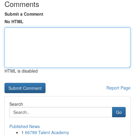
Comments
Submit a Comment
No HTML
HTML is disabled
Report Page
Search
Go
Published News
1
66789 Talent Academy