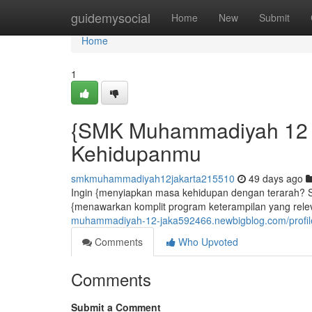
Home
guidemysocial
Home
New
Submit
Home
1
{SMK Muhammadiyah 12 Ja
Kehidupanmu
smkmuhammadiyah12jakarta215510
49 days ago
Ingin {menyiapkan masa kehidupan dengan terarah? 
{menawarkan komplit program keterampilan yang rel
muhammadiyah-12-jaka592466.newbigblog.com/profil
Comments
Who Upvoted
Comments
Submit a Comment