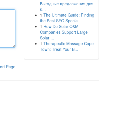
Выгодные предложения для
б...
1
The Ultimate Guide: Finding
the Best SEO Specia...
1
How Do Solar O&M
Companies Support Large
Solar ...
1
Therapeutic Massage Cape
Town: Treat Your B...
ort Page