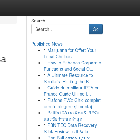
Search
Go
Published News
1
Marijuana for Offer: Your
sa
Local Choices
1
How to Enhance Corporate
Functions and Social O...
1
A Ultimate Resource to
Strollers: Finding the B...
1
Guide du meilleur IPTV en
-
France Guide Ultime I...
1
Plafons PVC: Ghid complet
pentru alegere și montaj
1
Betflix168 เครดิตฟรี: วิธีรับ
และข้อกำหนดล่าสุด
1
PBN-TEC Data Recovery
Stick Review: Is It Valu...
1
Red Bull оптом цена: