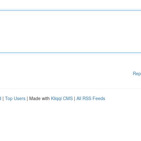
Rep
d
|
Top Users
| Made with
Kliqqi CMS
|
All RSS Feeds