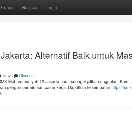
Groups
Register
Login
karta: Alternatif Baik untuk Ma
News
Discuss
SMK Muhammadiyah 12 Jakarta hadir sebagai pilihan unggulan. Kami
evan dengan permintaan pasar kerja. Dapatkan kesempatan
https://smk
e