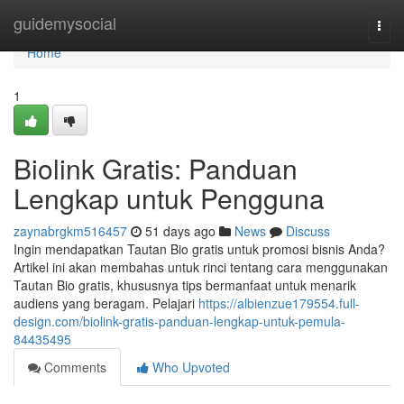
Home
guidemysocial
Togg
navi
Home
1
Biolink Gratis: Panduan
Lengkap untuk Pengguna
zaynabrgkm516457
51 days ago
News
Discuss
Ingin mendapatkan Tautan Bio gratis untuk promosi bisnis Anda?
Artikel ini akan membahas untuk rinci tentang cara menggunakan
Tautan Bio gratis, khususnya tips bermanfaat untuk menarik
audiens yang beragam. Pelajari
https://albienzue179554.full-
design.com/biolink-gratis-panduan-lengkap-untuk-pemula-
84435495
Comments
Who Upvoted