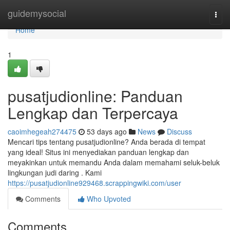
Home
guidemysocial
Togg
navi
Home
1
pusatjudionline: Panduan
Lengkap dan Terpercaya
caoimhegeah274475
53 days ago
News
Discuss
Mencari tips tentang pusatjudionline? Anda berada di tempat
yang ideal! Situs ini menyediakan panduan lengkap dan
meyakinkan untuk memandu Anda dalam memahami seluk-beluk
lingkungan judi daring . Kami
https://pusatjudionline929468.scrappingwiki.com/user
Comments
Who Upvoted
Comments