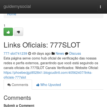
Home
guidemysocial
Togg
navi
Home
1
Links Oficiais: 777SLOT
777-slot741239
49 days ago
News
Discuss
Esta página serve como hub oficial de verificação das nossas
redes e perfis externos, garantindo que você está seguindo os
canais oficiais da 777SLOT Canais Verificados: Website Oficial:
https://phoebecjgz852841.blogcudinti.com/40562407/links-
oficiais-777slot
Comments
Who Upvoted
Comments
Submit a Comment