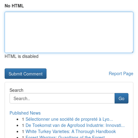
No HTML
HTML is disabled
Report Page
Search
Go
Published News
1
Sélectionner une société de propreté à Lyo...
1
De Toekomst van de Agrofood Industrie: Innovati...
1
White Turkey Varieties: A Thorough Handbook
1
Forest Warriors: Guardians of the Forest