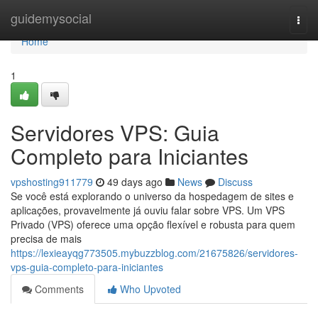
Home
guidemysocial
Togg
navi
Home
1
Servidores VPS: Guia
Completo para Iniciantes
vpshosting911779
49 days ago
News
Discuss
Se você está explorando o universo da hospedagem de sites e
aplicações, provavelmente já ouviu falar sobre VPS. Um VPS
Privado (VPS) oferece uma opção flexível e robusta para quem
precisa de mais
https://lexieayqg773505.mybuzzblog.com/21675826/servidores-
vps-guia-completo-para-iniciantes
Comments
Who Upvoted