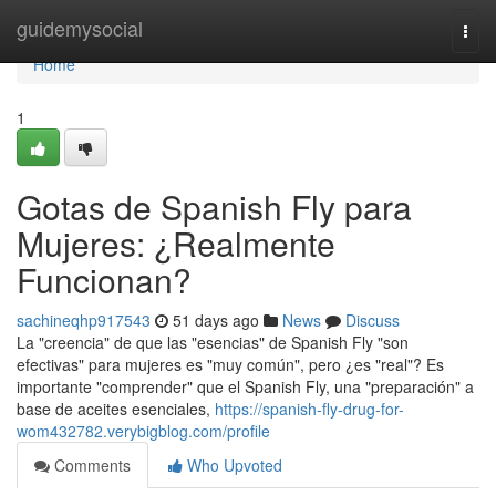
Home
guidemysocial
Togg
navi
Home
1
Gotas de Spanish Fly para
Mujeres: ¿Realmente
Funcionan?
sachineqhp917543
51 days ago
News
Discuss
La "creencia" de que las "esencias" de Spanish Fly "son
efectivas" para mujeres es "muy común", pero ¿es "real"? Es
importante "comprender" que el Spanish Fly, una "preparación" a
base de aceites esenciales,
https://spanish-fly-drug-for-
wom432782.verybigblog.com/profile
Comments
Who Upvoted