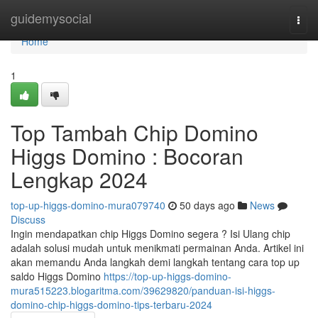
Home
guidemysocial
Togg
navi
Home
1
Top Tambah Chip Domino
Higgs Domino : Bocoran
Lengkap 2024
top-up-higgs-domino-mura079740
50 days ago
News
Discuss
Ingin mendapatkan chip Higgs Domino segera ? Isi Ulang chip
adalah solusi mudah untuk menikmati permainan Anda. Artikel ini
akan memandu Anda langkah demi langkah tentang cara top up
saldo Higgs Domino
https://top-up-higgs-domino-
mura515223.blogaritma.com/39629820/panduan-isi-higgs-
domino-chip-higgs-domino-tips-terbaru-2024