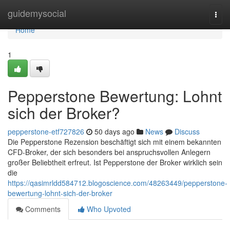
Home
guidemysocial
Togg
navi
Home
1
Pepperstone Bewertung: Lohnt
sich der Broker?
pepperstone-etf727826
50 days ago
News
Discuss
Die Pepperstone Rezension beschäftigt sich mit einem bekannten
CFD-Broker, der sich besonders bei anspruchsvollen Anlegern
großer Beliebtheit erfreut. Ist Pepperstone der Broker wirklich sein
die
https://qasimrldd584712.blogoscience.com/48263449/pepperstone-
bewertung-lohnt-sich-der-broker
Comments
Who Upvoted