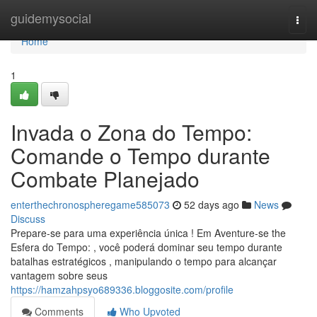
Home
guidemysocial
Togg
navi
Home
1
Invada o Zona do Tempo:
Comande o Tempo durante
Combate Planejado
enterthechronospheregame585073
52 days ago
News
Discuss
Prepare-se para uma experiência única ! Em Aventure-se the
Esfera do Tempo: , você poderá dominar seu tempo durante
batalhas estratégicos , manipulando o tempo para alcançar
vantagem sobre seus
https://hamzahpsyo689336.bloggosite.com/profile
Comments
Who Upvoted