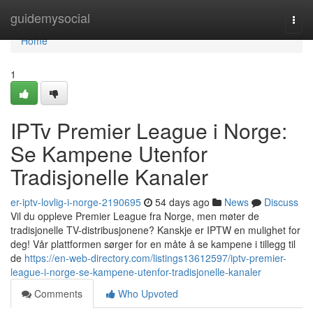
Home
guidemysocial
Togg
navi
Home
1
IPTv Premier League i Norge:
Se Kampene Utenfor
Tradisjonelle Kanaler
er-iptv-lovlig-i-norge-2190695
54 days ago
News
Discuss
Vil du oppleve Premier League fra Norge, men møter de
tradisjonelle TV-distribusjonene? Kanskje er IPTW en mulighet for
deg! Vår plattformen sørger for en måte å se kampene i tillegg til
de
https://en-web-directory.com/listings13612597/iptv-premier-
league-i-norge-se-kampene-utenfor-tradisjonelle-kanaler
Comments
Who Upvoted