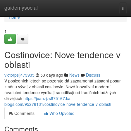
Home
guidemysocial
Togg
navi
Home
1
Costinovice: Nove tendence v
oblasti
victorpslj473935
53 days ago
News
Discuss
V posledních letech se pozoruje dá zaznamenat zásadní posun
změnu vývoj v oblasti costinovic. Nové inovativní moderní
revoluční tendence vynikají se odlišují od tradičních běžných
dřívějších
https://jeanzjzs875167.ka-
blogs.com/95276131/costinovice-nove-tendence-v-oblasti
Comments
Who Upvoted
Comments