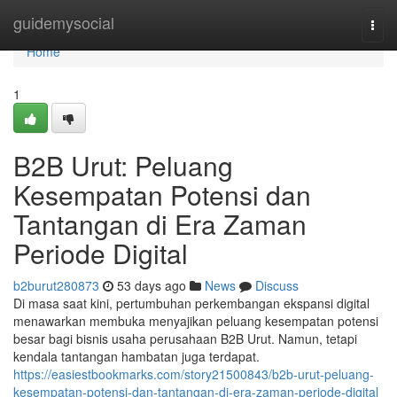
Home
guidemysocial
Togg
navi
Home
1
B2B Urut: Peluang
Kesempatan Potensi dan
Tantangan di Era Zaman
Periode Digital
b2burut280873
53 days ago
News
Discuss
Di masa saat kini, pertumbuhan perkembangan ekspansi digital
menawarkan membuka menyajikan peluang kesempatan potensi
besar bagi bisnis usaha perusahaan B2B Urut. Namun, tetapi
kendala tantangan hambatan juga terdapat.
https://easiestbookmarks.com/story21500843/b2b-urut-peluang-
kesempatan-potensi-dan-tantangan-di-era-zaman-periode-digital