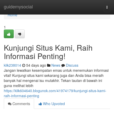
Home
guidemysocial
Togg
navi
Home
1
Kunjungi Situs Kami, Raih
Informasi Penting!
klik238014
54 days ago
News
Discuss
Jangan lewatkan kesempatan emas untuk menemukan informasi
vital! Kunjungi situs kami sekarang juga dan Anda bisa meraih
banyak hal mengenai isu mutakhir. Tekan tautan di bawah ini
guna melihat lebih
https://klik604640.blogunok.com/41974179/kunjungi-situs-kami-
raih-informasi-penting
Comments
Who Upvoted