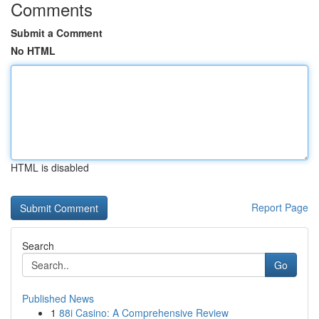
Comments
Submit a Comment
No HTML
HTML is disabled
Report Page
Search
Go
Published News
1
88i Casino: A Comprehensive Review