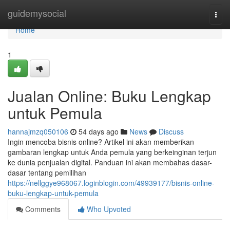
Home
guidemysocial
Togg
navi
Home
1
Jualan Online: Buku Lengkap
untuk Pemula
hannajmzq050106
54 days ago
News
Discuss
Ingin mencoba bisnis online? Artikel ini akan memberikan
gambaran lengkap untuk Anda pemula yang berkeinginan terjun
ke dunia penjualan digital. Panduan ini akan membahas dasar-
dasar tentang pemilihan
https://nellggye968067.loginblogin.com/49939177/bisnis-online-
buku-lengkap-untuk-pemula
Comments
Who Upvoted