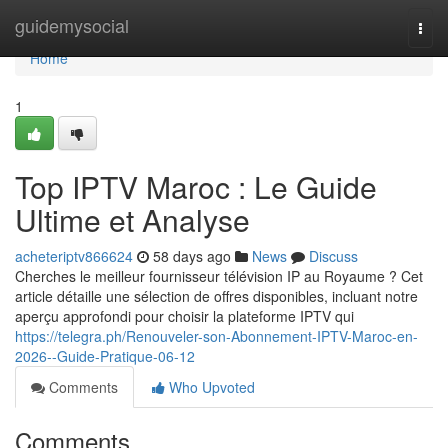
Home
guidemysocial
Togg
navi
Home
1
Top IPTV Maroc : Le Guide
Ultime et Analyse
acheteriptv866624
58 days ago
News
Discuss
Cherches le meilleur fournisseur télévision IP au Royaume ? Cet
article détaille une sélection de offres disponibles, incluant notre
aperçu approfondi pour choisir la plateforme IPTV qui
https://telegra.ph/Renouveler-son-Abonnement-IPTV-Maroc-en-
2026--Guide-Pratique-06-12
Comments
Who Upvoted
Comments