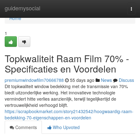
Home
guidemysocial
Togg
navi
Home
1
Topkwaliteit Raam Film 70% -
Specificaties en Voordelen
premiumwindowfilm70666788
55 days ago
News
Discuss
Dit topkwaliteit window bedekking met de transmissie van 70%
biedt uitzonderlijke werking. Het innovatieve technologie
vermindert hitte verlies aanzienlijk, terwijl tegelijkertijd de
vertrouwelijkheid verhoogd blijft.
https://scrapbookmarket.com/story21432542/hoogwaardig-raam-
bedekking-70-eigenschappen-en-voordelen
Comments
Who Upvoted