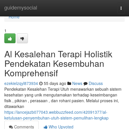
Home
guidemysocial
Togg
navi
Home
1
Al Kesalehan Terapi Holistik
Pendekatan Kesembuhan
Komprehensif
ezekielzqyl873934
55 days ago
News
Discuss
Pendekatan Kesalehan Terapi Utuh menawarkan sebuah sistem
kesehatan yang unik mengutamakan terhadap keseimbangan
fisik , pikiran , perasaan , dan rohani pasien. Melalui proses ini,
ditawarkan
https://lancejazb077043.webbuzzfeed.com/42091377/al-
ketulusan-penyembuhan-utuh-sistem-pemulihan-lengkap
Comments
Who Upvoted