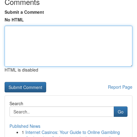
Comments
Submit a Comment
No HTML
HTML is disabled
Report Page
Search
Go
Published News
1
Internet Casinos: Your Guide to Online Gambling