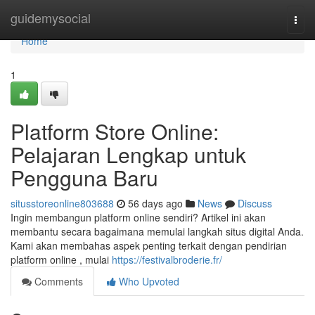
Home
guidemysocial
Togg
navi
Home
1
Platform Store Online:
Pelajaran Lengkap untuk
Pengguna Baru
situsstoreonline803688
56 days ago
News
Discuss
Ingin membangun platform online sendiri? Artikel ini akan
membantu secara bagaimana memulai langkah situs digital Anda.
Kami akan membahas aspek penting terkait dengan pendirian
platform online , mulai
https://festivalbroderie.fr/
Comments
Who Upvoted