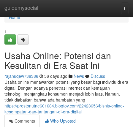
Home
guidemysocial
Togg
navi
Home
1
Usaha Online: Potensi dan
Kesulitan di Era Saat Ini
rajanuqew736386
56 days ago
News
Discuss
Usaha online menawarkan potensi yang besar bagi individu di era
digital. Dengan adanya penetrasi internet dan kemajuan
teknologi, menjangkau konsumen menjadi lebih luas. Namun,
tidak diabaikan bahwa ada hambatan yang
https://prestonutne601664.blogtov.com/22423656/bisnis-online-
kesempatan-dan-tantangan-di-era-digital
Comments
Who Upvoted