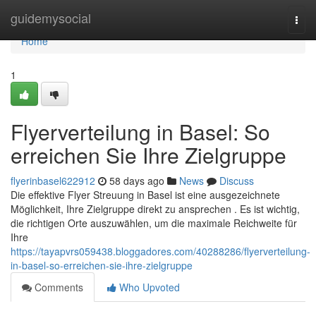
Home
guidemysocial
Togg
navi
Home
1
Flyerverteilung in Basel: So
erreichen Sie Ihre Zielgruppe
flyerinbasel622912
58 days ago
News
Discuss
Die effektive Flyer Streuung in Basel ist eine ausgezeichnete
Möglichkeit, Ihre Zielgruppe direkt zu ansprechen . Es ist wichtig,
die richtigen Orte auszuwählen, um die maximale Reichweite für
Ihre
https://tayapvrs059438.bloggadores.com/40288286/flyerverteilung-
in-basel-so-erreichen-sie-ihre-zielgruppe
Comments
Who Upvoted