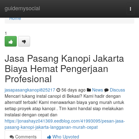
Home
guidemysocial
Togg
navi
Home
1
Jasa Pasang Kanopi Jakarta
Biaya Hemat Pengerjaan
Profesional
jasapasangkanopi825217
56 days ago
News
Discuss
Mencari tukang instal canopi di Bekasi? Kami hadir dengan
alternatif terbaik! Kami menawarkan biaya yang murah untuk
setiap proyek atap kanopi . Tim kami handal siap melakukan
instalasi dengan cepat dan
https://jonashayz041369.eedblog.com/41993095/pesan-jasa-
pasang-kanopi-jakarta-langganan-murah-cepat
Comments
Who Upvoted