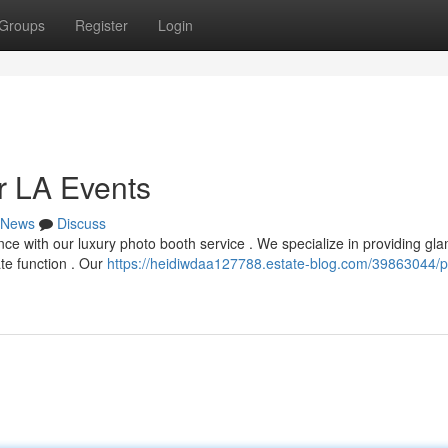
Groups
Register
Login
r LA Events
News
Discuss
ce with our luxury photo booth service . We specialize in providing gl
te function . Our
https://heidiwdaa127788.estate-blog.com/39863044/