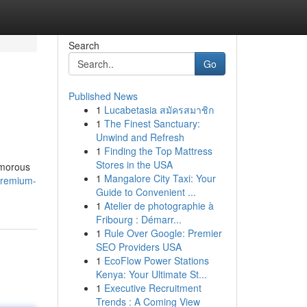
Search
Go
Published News
1
Lucabetasia สมัครสมาชิก
1
The Finest Sanctuary:
Unwind and Refresh
1
Finding the Top Mattress
Stores in the USA
amorous
1
Mangalore City Taxi: Your
premium-
Guide to Convenient ...
1
Atelier de photographie à
Fribourg : Démarr...
1
Rule Over Google: Premier
SEO Providers USA
1
EcoFlow Power Stations
Kenya: Your Ultimate St...
1
Executive Recruitment
Trends : A Coming View