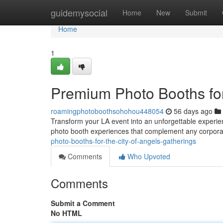
Home
guidemysocial
Home
New
Submit
Home
1
Premium Photo Booths fo
roamingphotoboothsohohou448054
56 days ago
Transform your LA event into an unforgettable experien
photo booth experiences that complement any corpora
photo-booths-for-the-city-of-angels-gatherings
Comments
Who Upvoted
Comments
Submit a Comment
No HTML