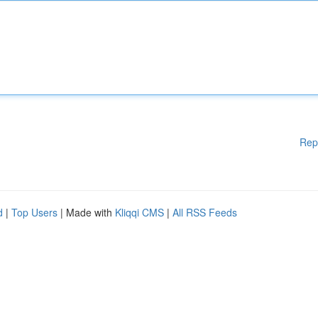
Rep
d
|
Top Users
| Made with
Kliqqi CMS
|
All RSS Feeds