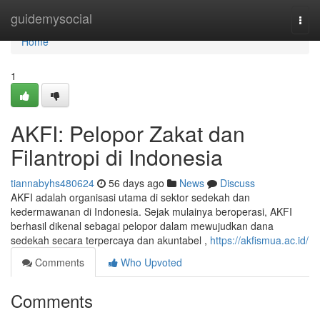
Home
guidemysocial
Togg
navi
Home
1
AKFI: Pelopor Zakat dan
Filantropi di Indonesia
tiannabyhs480624
56 days ago
News
Discuss
AKFI adalah organisasi utama di sektor sedekah dan
kedermawanan di Indonesia. Sejak mulainya beroperasi, AKFI
berhasil dikenal sebagai pelopor dalam mewujudkan dana
sedekah secara terpercaya dan akuntabel ,
https://akfismua.ac.id/
Comments
Who Upvoted
Comments