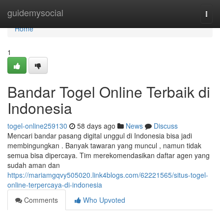
Home
guidemysocial
Togg
navi
Home
1
Bandar Togel Online Terbaik di
Indonesia
togel-online259130
58 days ago
News
Discuss
Mencari bandar pasang digital unggul di Indonesia bisa jadi
membingungkan . Banyak tawaran yang muncul , namun tidak
semua bisa dipercaya. Tim merekomendasikan daftar agen yang
sudah aman dan
https://mariamgqvy505020.link4blogs.com/62221565/situs-togel-
online-terpercaya-di-indonesia
Comments
Who Upvoted