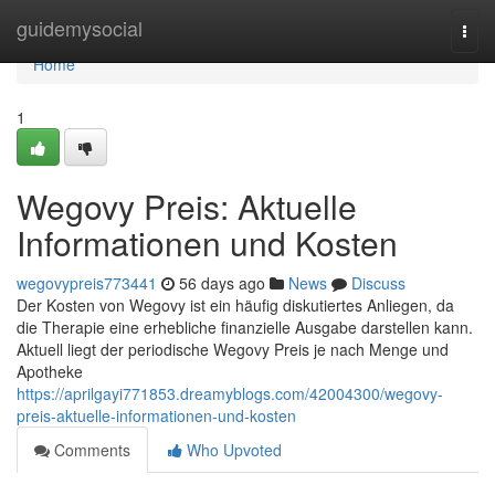
Home
guidemysocial
Togg
navi
Home
1
Wegovy Preis: Aktuelle
Informationen und Kosten
wegovypreis773441
56 days ago
News
Discuss
Der Kosten von Wegovy ist ein häufig diskutiertes Anliegen, da
die Therapie eine erhebliche finanzielle Ausgabe darstellen kann.
Aktuell liegt der periodische Wegovy Preis je nach Menge und
Apotheke
https://aprilgayi771853.dreamyblogs.com/42004300/wegovy-
preis-aktuelle-informationen-und-kosten
Comments
Who Upvoted