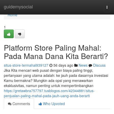
Home
guidemysocial
Togg
navi
Home
1
Platform Store Paling Mahal:
Pada Mana Dana Kita Berarti?
situs-store-termahal939127
56 days ago
News
Discuss
Jika Kita mencari web pusat dengan biaya paling tinggi,
pertanyaan yang utama adalah: ke jauh pada dasarnya investasi
Kamu bermakna? Mungkin ada opsi yang menawarkan
eksklusivitas, namun penting untuk mempertimbangkan
https://gretawbra757797.tusblogos.com/42344881/situs-
penjualan-paling-mahal-pada-jauh-uang-anda-berarti
Comments
Who Upvoted