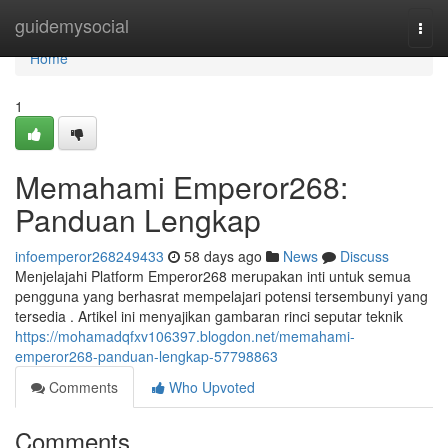
Home
guidemysocial
Togg
navi
Home
1
Memahami Emperor268:
Panduan Lengkap
infoemperor268249433
58 days ago
News
Discuss
Menjelajahi Platform Emperor268 merupakan inti untuk semua
pengguna yang berhasrat mempelajari potensi tersembunyi yang
tersedia . Artikel ini menyajikan gambaran rinci seputar teknik
https://mohamadqfxv106397.blogdon.net/memahami-
emperor268-panduan-lengkap-57798863
Comments
Who Upvoted
Comments