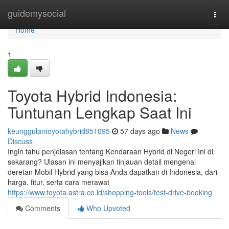
Home
guidemysocial
Togg
navi
Home
1
Toyota Hybrid Indonesia:
Tuntunan Lengkap Saat Ini
keunggulantoyotahybrid851095
57 days ago
News
Discuss
Ingin tahu penjelasan tentang Kendaraan Hybrid di Negeri Ini di
sekarang? Ulasan ini menyajikan tinjauan detail mengenai
deretan Mobil Hybrid yang bisa Anda dapatkan di Indonesia, dari
harga, fitur, serta cara merawat
https://www.toyota.astra.co.id/shopping-tools/test-drive-booking
Comments
Who Upvoted