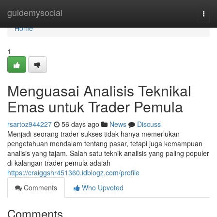
Home
guidemysocial
Togg
navi
Home
1
Menguasai Analisis Teknikal
Emas untuk Trader Pemula
rsartoz944227
56 days ago
News
Discuss
Menjadi seorang trader sukses tidak hanya memerlukan
pengetahuan mendalam tentang pasar, tetapi juga kemampuan
analisis yang tajam. Salah satu teknik analisis yang paling populer
di kalangan trader pemula adalah
https://craiggshr451360.idblogz.com/profile
Comments
Who Upvoted
Comments