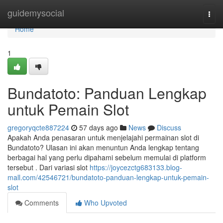
Home
guidemysocial
Togg
navi
Home
1
Bundatoto: Panduan Lengkap
untuk Pemain Slot
gregoryqcte887224
57 days ago
News
Discuss
Apakah Anda penasaran untuk menjelajahi permainan slot di
Bundatoto? Ulasan ini akan menuntun Anda lengkap tentang
berbagai hal yang perlu dipahami sebelum memulai di platform
tersebut . Dari variasi slot
https://joycezctg683133.blog-
mall.com/42546721/bundatoto-panduan-lengkap-untuk-pemain-
slot
Comments
Who Upvoted