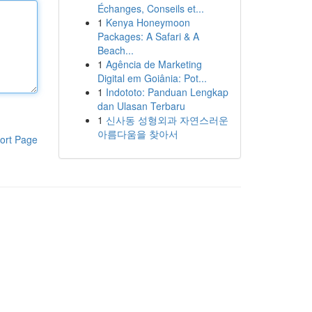
Échanges, Conseils et...
1
Kenya Honeymoon
Packages: A Safari & A
Beach...
1
Agência de Marketing
Digital em Goiânia: Pot...
1
Indototo: Panduan Lengkap
dan Ulasan Terbaru
1
신사동 성형외과 자연스러운
아름다움을 찾아서
ort Page