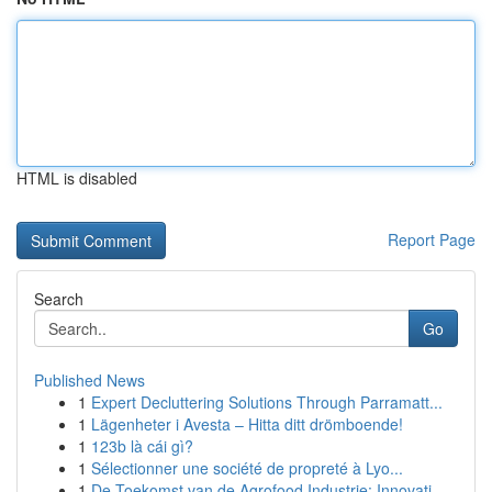
HTML is disabled
Report Page
Search
Go
Published News
1
Expert Decluttering Solutions Through Parramatt...
1
Lägenheter i Avesta – Hitta ditt drömboende!
1
123b là cái gì?
1
Sélectionner une société de propreté à Lyo...
1
De Toekomst van de Agrofood Industrie: Innovati...