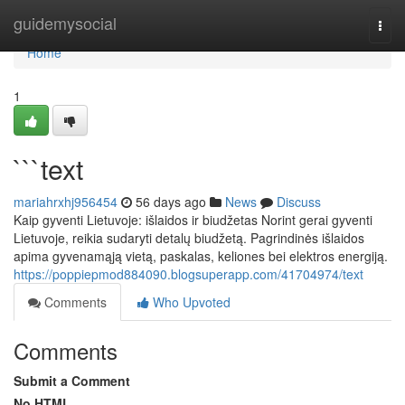
Home
guidemysocial
Togg
navi
Home
1
```text
mariahrxhj956454
56 days ago
News
Discuss
Kaip gyventi Lietuvoje: išlaidos ir biudžetas Norint gerai gyventi
Lietuvoje, reikia sudaryti detalų biudžetą. Pagrindinės išlaidos
apima gyvenamąją vietą, paskalas, keliones bei elektros energiją.
https://poppiepmod884090.blogsuperapp.com/41704974/text
Comments
Who Upvoted
Comments
Submit a Comment
No HTML