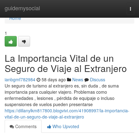
Home
guidemysocial
Togg
navi
Home
1
La Importancia Vital de un
Seguro de Viaje al Extranjero
ianbgmf782984
58 days ago
News
Discuss
Un seguro de turismo al extranjero es, sin duda , de suma
importancia para cualquier viajero. Problemas como
enfermedades , lesiones , pérdida de equipaje o incluso
suspensiones de vuelos pueden presentarse
https://dillanylkm817800.blogvivi.com/41908997/la-importancia-
vital-de-un-seguro-de-viaje-al-extranjero
Comments
Who Upvoted