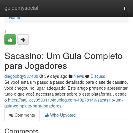
Home
guidemysocial
Togg
navi
Home
1
Sacasino: Um Guia Completo
para Jogadores
diegoobqy387489
59 days ago
News
Discuss
Se você está um passo a passo detalhado para o site de cassino,
você chegou no lugar adequado! Este artigo pretende apresentar
tudo o que você necessita saber sobre o este plataforma , desde
o
https://saullccy050911.vidublog.com/40278140/sacasino-um-
guia-completo-para-jogadores
Comments
Who Upvoted
Comments