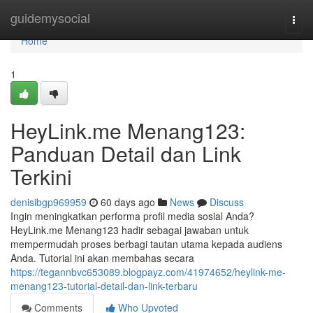
Home
guidemysocial
Togg
navi
Home
1
HeyLink.me Menang123:
Panduan Detail dan Link
Terkini
denisibgp969959
60 days ago
News
Discuss
Ingin meningkatkan performa profil media sosial Anda?
HeyLink.me Menang123 hadir sebagai jawaban untuk
mempermudah proses berbagi tautan utama kepada audiens
Anda. Tutorial ini akan membahas secara
https://tegannbvc653089.blogpayz.com/41974652/heylink-me-
menang123-tutorial-detail-dan-link-terbaru
Comments
Who Upvoted