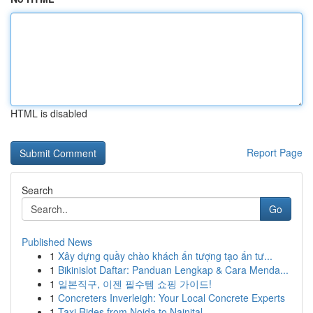
HTML is disabled
Report Page
Search
Go
Published News
1
Xây dựng quầy chào khách ấn tượng tạo ấn tư...
1
Bikinislot Daftar: Panduan Lengkap & Cara Menda...
1
일본직구, 이젠 필수템 쇼핑 가이드!
1
Concreters Inverleigh: Your Local Concrete Experts
1
Taxi Rides from Noida to Nainital