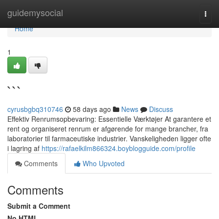
Home
guidemysocial
Togg
navi
Home
1
```
cyrusbgbq310746
58 days ago
News
Discuss
Effektiv Renrumsopbevaring: Essentielle Værktøjer At garantere et
rent og organiseret renrum er afgørende for mange brancher, fra
laboratorier til farmaceutiske industrier. Vanskeligheden ligger ofte
i lagring af
https://rafaelkilm866324.boyblogguide.com/profile
Comments
Who Upvoted
Comments
Submit a Comment
No HTML