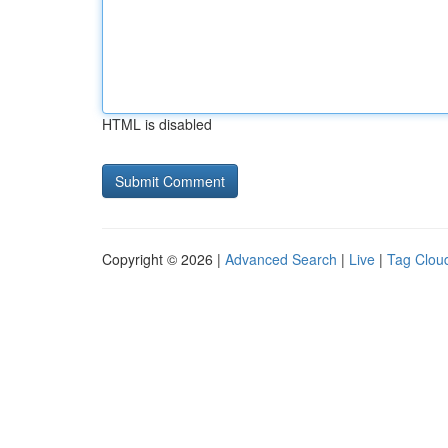
HTML is disabled
Copyright © 2026 |
Advanced Search
|
Live
|
Tag Clou