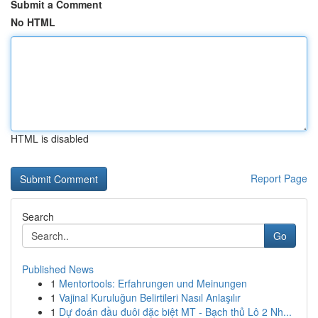
Submit a Comment
No HTML
HTML is disabled
Report Page
Search
Go
Published News
1
Mentortools: Erfahrungen und Meinungen
1
Vajinal Kuruluğun Belirtileri Nasıl Anlaşılır
1
Dự đoán đầu đuôi đặc biệt MT - Bạch thủ Lô 2 Nh...