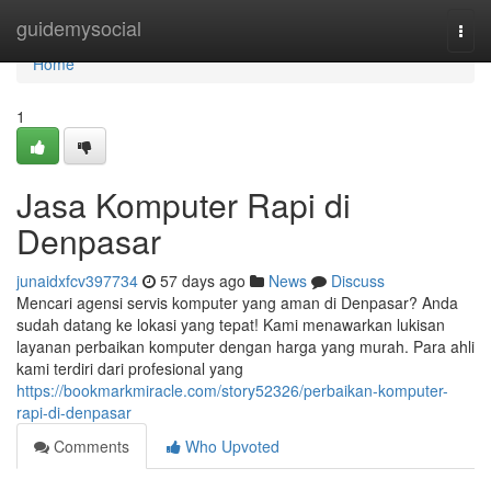
Home
guidemysocial
Togg
navi
Home
1
Jasa Komputer Rapi di
Denpasar
junaidxfcv397734
57 days ago
News
Discuss
Mencari agensi servis komputer yang aman di Denpasar? Anda
sudah datang ke lokasi yang tepat! Kami menawarkan lukisan
layanan perbaikan komputer dengan harga yang murah. Para ahli
kami terdiri dari profesional yang
https://bookmarkmiracle.com/story52326/perbaikan-komputer-
rapi-di-denpasar
Comments
Who Upvoted