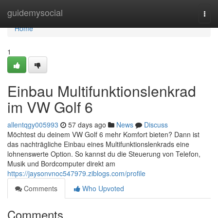
Home
guidemysocial
Togg
navi
Home
1
Einbau Multifunktionslenkrad
im VW Golf 6
allentqgy005993
57 days ago
News
Discuss
Möchtest du deinem VW Golf 6 mehr Komfort bieten? Dann ist
das nachträgliche Einbau eines Multifunktionslenkrads eine
lohnenswerte Option. So kannst du die Steuerung von Telefon,
Musik und Bordcomputer direkt am
https://jaysonvnoc547979.ziblogs.com/profile
Comments
Who Upvoted
Comments