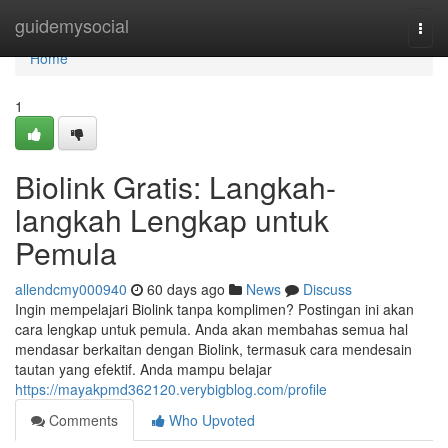
Home
guidemysocial
Togg
navi
Home
1
Biolink Gratis: Langkah-
langkah Lengkap untuk
Pemula
allendcmy000940
60 days ago
News
Discuss
Ingin mempelajari Biolink tanpa komplimen? Postingan ini akan
cara lengkap untuk pemula. Anda akan membahas semua hal
mendasar berkaitan dengan Biolink, termasuk cara mendesain
tautan yang efektif. Anda mampu belajar
https://mayakpmd362120.verybigblog.com/profile
Comments
Who Upvoted