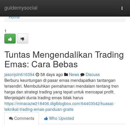
Home
guidemysocial
Togg
navi
Home
1
Tuntas Mengendalikan Trading
Emas: Cara Bebas
jasonjoln616394
58 days ago
News
Discuss
Berburu keuntungan di pasar emas mendapatkan tantangan
tersendiri. Membutuhkan pemahaman mendalam tentang tren
harga dan strategi trading yang tepat untuk mencapai profit.
Menjelajahi dunia trading emas tidak harus
https://minacazw218406.digiblogbox.com/64403042/kuasai-
teknikal-trading-emas-panduan-gratis
Comments
Who Upvoted